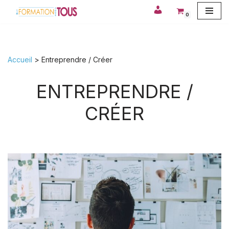
0
Aller
au
contenu
Accueil
>
Entreprendre / Créer
ENTREPRENDRE /
CRÉER